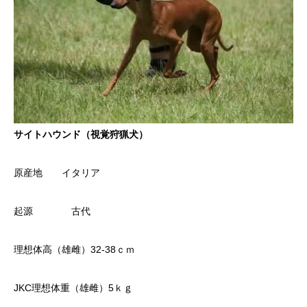
サイトハウンド（視覚狩猟犬）
原産地 イタリア
起源 古代
理想体高（雄雌）32-38ｃｍ
JKC理想体重（雄雌）5ｋｇ